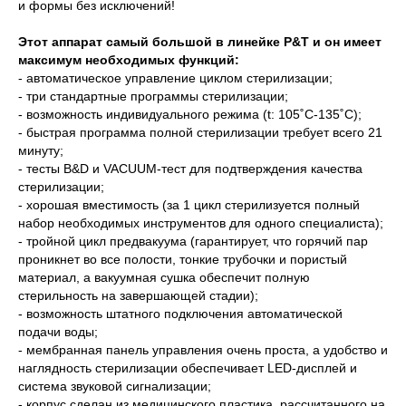
и формы без исключений!
Этот аппарат самый большой в линейке P&T и он имеет
максимум необходимых функций:
- автоматическое управление циклом стерилизации;
- три стандартные программы стерилизации;
- возможность индивидуального режима (t: 105˚С-135˚С);
- быстрая программа полной стерилизации требует всего 21
минуту;
- тесты B&D и VACUUM-тест для подтверждения качества
стерилизации;
- хорошая вместимость (за 1 цикл стерилизуется полный
набор необходимых инструментов для одного специалиста);
- тройной цикл предвакуума (гарантирует, что горячий пар
проникнет во все полости, тонкие трубочки и пористый
материал, а вакуумная сушка обеспечит полную
стерильность на завершающей стадии);
- возможность штатного подключения автоматической
подачи воды;
- мембранная панель управления очень проста, а удобство и
наглядность стерилизации обеспечивает LED-дисплей и
система звуковой сигнализации;
- корпус сделан из медицинского пластика, рассчитанного на