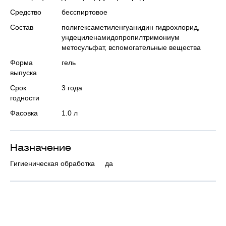
Средство
бесспиртовое
Состав
полигексаметиленгуанидин гидрохлорид,
ундециленамидопропилтримониум
метосульфат, вспомогательные вещества
Форма
гель
выпуска
Срок
3 года
годности
Фасовка
1.0 л
Назначение
Гигиеническая обработка
да