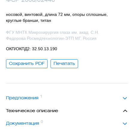
носовой, винтовой, длина 72 мм, опоры сплошные,
круглые бранши, титан
ФГУ МНТК Микрохирургия глаза им. акад. С.Н.
Федорова Росмедтехнологии-ЭТП МГ, Россия
ОКП/ОКПД2: 32.50.13.190
Сохранить PDF
Печатать
1
Предложения
Техническое описание
0
Документация