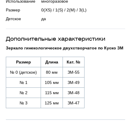
Использование
многоразовое
Размер
0(XS) / 1(S) / 2(M) / 3(L)
Детское
да
Дополнительные характеристики
Зеркало гинекологическое двухстворчатое по Куско ЗМ
Размер
Длина
Кат. №
№ 0 (детское)
80 мм
ЗМ-55
№ 1
105 мм
ЗМ-49
№ 2
115 мм
ЗМ-48
№ 3
125 мм
ЗМ-47