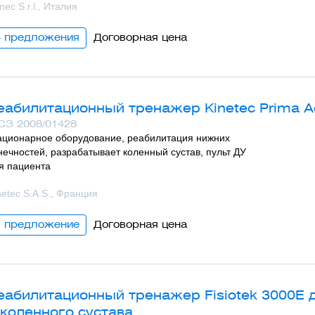
mec S.r.l., Италия
4 предложения
Договорная цена
еабилитационный тренажер Kinetec Prima 
СЗ 2008/01428
ационарное оборудование, реабилитация нижних
нечностей, разрабатывает коленный сустав, пульт ДУ
я пациента
netec S.A.S., Франция
1 предложениe
Договорная цена
еабилитационный тренажер Fisiotek 3000E 
 коленного сустава