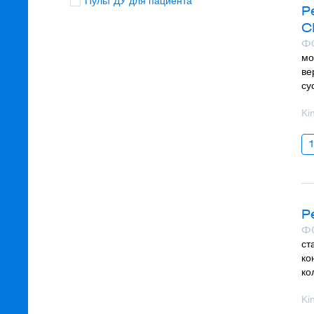
Пульт ДУ для пациента
Р
C
Ф
мо
ве
су
Ki
Р
Ф
ст
ко
ко
Ki