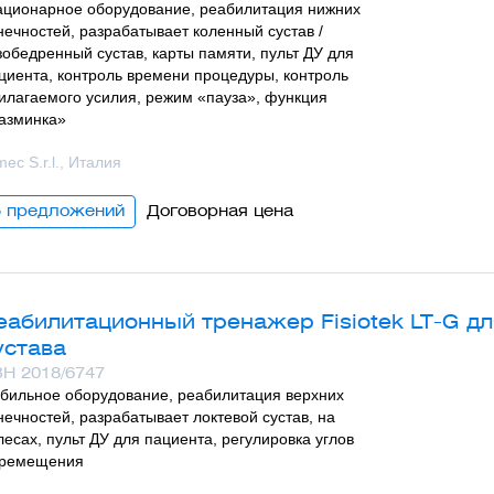
ационарное оборудование, реабилитация нижних
нечностей, разрабатывает коленный сустав /
зобедренный сустав, карты памяти, пульт ДУ для
циента, контроль времени процедуры, контроль
илагаемого усилия, режим «пауза», функция
азминка»
mec S.r.l., Италия
5 предложений
Договорная цена
еабилитационный тренажер Fisiotek LT-G дл
устава
Н 2018/6747
бильное оборудование, реабилитация верхних
нечностей, разрабатывает локтевой сустав, на
лесах, пульт ДУ для пациента, регулировка углов
ремещения