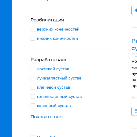
Реабилитация
верхних конечностей
нижних конечностей
Р
с
РЗ
Разрабатывает
мо
ко
локтевой сустав
лу
лучезапястный сустав
на
пр
плечевой сустав
голеностопный сустав
Ri
коленный сустав
Показать все