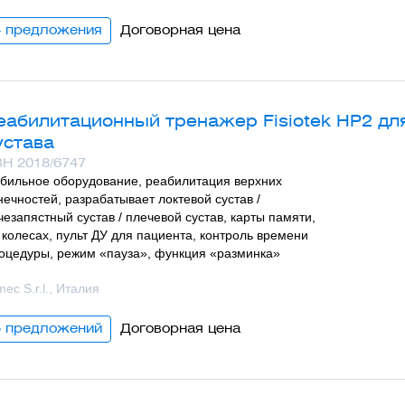
4 предложения
Договорная цена
еабилитационный тренажер Fisiotek HP2 дл
устава
Н 2018/6747
бильное оборудование, реабилитация верхних
нечностей, разрабатывает локтевой сустав /
чезапястный сустав / плечевой сустав, карты памяти,
 колесах, пульт ДУ для пациента, контроль времени
оцедуры, режим «пауза», функция «разминка»
mec S.r.l., Италия
5 предложений
Договорная цена