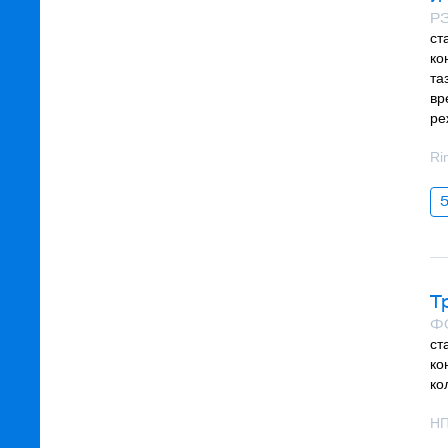
РЗ
ст
ко
та
вр
ре
Ri
Т
ФС
ст
ко
ко
НП