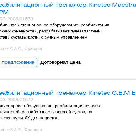
еабилитационный тренажер Kinetec Maestra 
PM
СЗ 2008/01573
бильное / стационарное оборудование, реабилитация
рхних конечностей, разрабатывает лучезапястный
став / суставы кисти, с ручным управлением
netec S.A.S., Франция
1 предложениe
Договорная цена
еабилитационный тренажер Kinetec C.E.M 
СЗ 2008/01572
ационарное оборудование, реабилитация верхних
нечностей, разрабатывает локтевой сустав, на
лесах, пульт ДУ для пациента
netec S.A.S., Франция