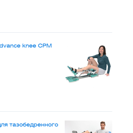
Advance knee CPM
для тазобедренного