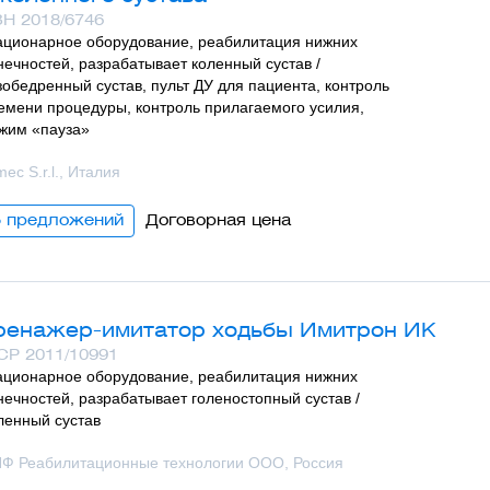
Н 2018/6746
ационарное оборудование, реабилитация нижних
нечностей, разрабатывает коленный сустав /
зобедренный сустав, пульт ДУ для пациента, контроль
емени процедуры, контроль прилагаемого усилия,
жим «пауза»
mec S.r.l., Италия
5 предложений
Договорная цена
ренажер-имитатор ходьбы Имитрон ИК
Р 2011/10991
ационарное оборудование, реабилитация нижних
нечностей, разрабатывает голеностопный сустав /
ленный сустав
Ф Реабилитационные технологии ООО, Россия