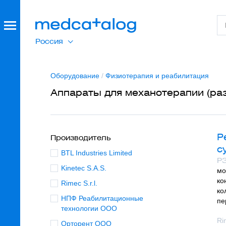
Россия
Оборудование
/
Физиотерапия и реабилитация
Аппараты для механотерапии (раз
Р
Производитель
с
BTL Industries Limited
РЗ
Kinetec S.A.S.
мо
ко
Rimec S.r.l.
ко
НПФ Реабилитационные
пе
технологии ООО
Ri
Орторент ООО