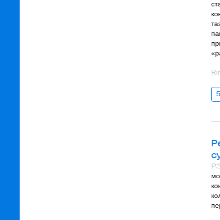
ст
ко
та
па
пр
«р
Ri
Р
с
РЗ
мо
ко
ко
пе