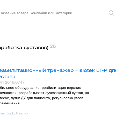
26
работка суставов)
еабилитационный тренажер Fisiotek LT-P дл
устава
Н 2018/6747
бильное оборудование, реабилитация верхних
нечностей, разрабатывает лучезапястный сустав, на
лесах, пульт ДУ для пациента, регулировка углов
ремещения
mec S.r.l., Италия