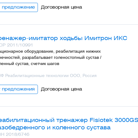
1 предложениe
Договорная цена
ренажер-имитатор ходьбы Имитрон ИКС
Р 2011/10991
ационарное оборудование, реабилитация нижних
нечностей, разрабатывает голеностопный сустав /
ленный сустав, счетчик шагов
Ф Реабилитационные технологии ООО, Россия
2 предложения
Договорная цена
еабилитационный тренажер Fisiotek 3000GS
азобедренного и коленного сустава
Н 2018/6746